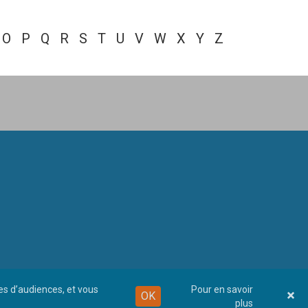
O
P
Q
R
S
T
U
V
W
X
Y
Z
ues d’audiences, et vous
Pour en savoir
OK
plus