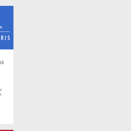
65
u
...