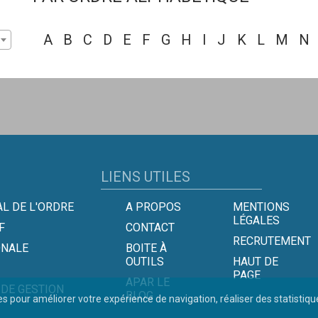
A
B
C
D
E
F
G
H
I
J
K
L
M
N
LIENS UTILES
L DE L'ORDRE
A PROPOS
MENTIONS
LÉGALES
F
CONTACT
RECRUTEMENT
ONALE
BOITE À
OUTILS
HAUT DE
PAGE
APAR LE
 DE GESTION
BLOG
es pour améliorer votre expérience de navigation, réaliser des statistiq