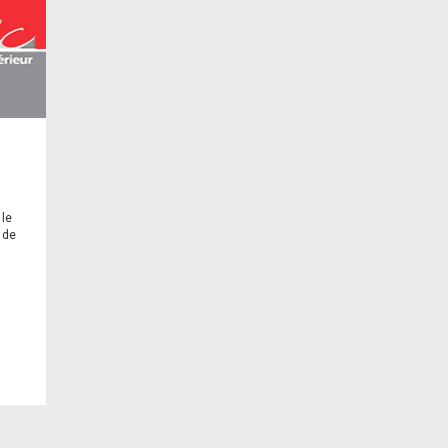
 le
 de