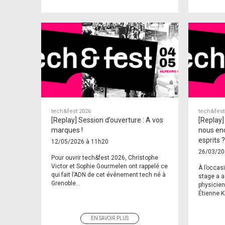
tech&fest 2026
tech&fest
[Replay] Session d’ouverture : A vos
[Replay]
marques !
nous en
esprits 
12/05/2026 à 11h20
26/03/20
Pour ouvrir tech&fest 2026, Christophe
Victor et Sophie Gourmelen ont rappelé ce
À l’occas
qui fait l’ADN de cet événement tech né à
stage a ac
Grenoble...
physicien
Étienne Kl
EN SAVOIR PLUS