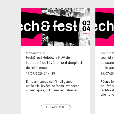
tech&fest 2026
tech&fest
tech&fest Hebdo, le RDV de
tech&fes
l’actualité de l’évènement deeptech
puissanc
de référence
nulle par
17/07/2026 à 14h35
16/07/20
Entre annonces sur l'intelligence
Réunis le
artificielle, levées de fonds, avancées
de l'évèn
scientifiques, politiques industrielles...
tech&fest
orientati
EN SAVOIR PLUS