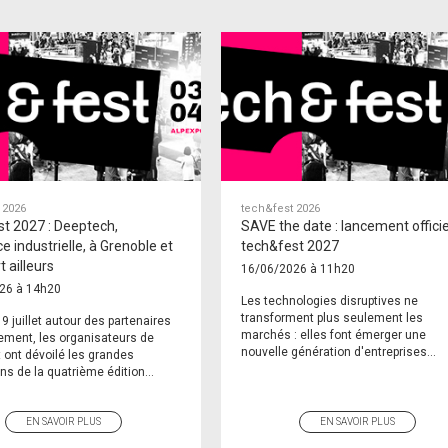
 2026
tech&fest 2026
t 2027 : Deeptech,
SAVE the date : lancement officie
e industrielle, à Grenoble et
tech&fest 2027
t ailleurs
16/06/2026 à 11h20
26 à 14h20
Les technologies disruptives ne
transforment plus seulement les
 9 juillet autour des partenaires
marchés : elles font émerger une
ement, les organisateurs de
nouvelle génération d'entreprises...
 ont dévoilé les grandes
ons de la quatrième édition...
EN SAVOIR PLUS
EN SAVOIR PLUS