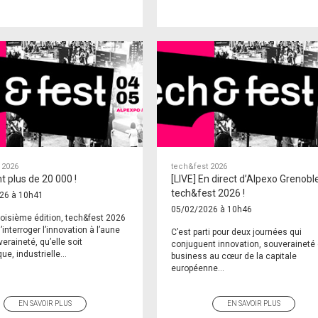
 2026
tech&fest 2026
nt plus de 20 000 !
[LIVE] En direct d’Alpexo Grenoble
tech&fest 2026 !
26 à 10h41
05/02/2026 à 10h46
roisième édition, tech&fest 2026
’interroger l’innovation à l’aune
C’est parti pour deux journées qui
veraineté, qu’elle soit
conjuguent innovation, souveraineté 
e, industrielle...
business au cœur de la capitale
européenne...
EN SAVOIR PLUS
EN SAVOIR PLUS