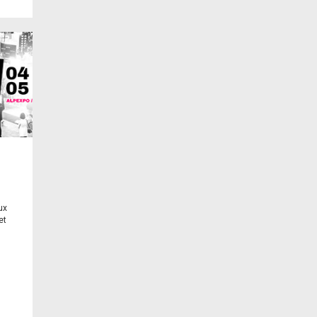
ux
et