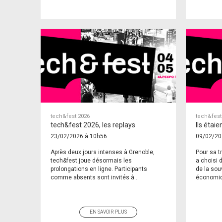
tech&fest 2026
tech&fest
tech&fest 2026, les replays
Ils étaie
23/02/2026 à 10h56
09/02/20
Après deux jours intenses à Grenoble,
Pour sa t
tech&fest joue désormais les
a choisi d
prolongations en ligne. Participants
de la sou
comme absents sont invités à...
économiqu
EN SAVOIR PLUS