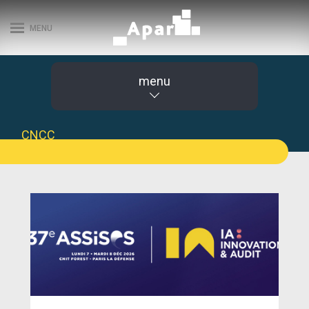
MENU
menu
CNCC