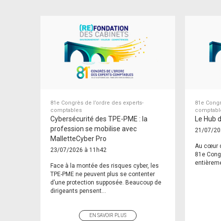
81e Congrès de l’ordre des experts-
81e Congr
comptables
comptabl
Cybersécurité des TPE-PME : la
Le Hub d
profession se mobilise avec
21/07/20
MalletteCyber Pro
Au cœur d
23/07/2026 à 11h42
81e Cong
entièreme
Face à la montée des risques cyber, les
TPE-PME ne peuvent plus se contenter
d’une protection supposée. Beaucoup de
dirigeants pensent...
EN SAVOIR PLUS