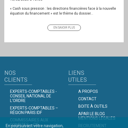
« Cash sous pression : les directions financières face à la nouvelle
équation du financement » est le thème du dossier...
EN SAVOIR PLUS
NOS
LIENS
CLIENTS
UTILES
EXPERTS-COMPTABLES -
A PROPOS
CONSEIL NATIONAL DE
CONTACT
L'ORDRE
BOITE À OUTILS
EXPERTS-COMPTABLES –
RÉGION PARIS IDF
APAR LE BLOG
MENTIONS LÉGALES
COMMISSAIRES AUX
COMPTES – CIE
En poursuivant votre navigation,
RECRUTEMENT