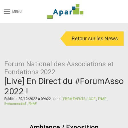
MENU
Retour sur les News
Forum National des Associations et
Fondations 2022
[Live] En Direct du #ForumAsso
2022 !
Publié le 20/10/2022 à 09h22, dans :
EBRA EVENTS / GOE
,
FNAF
,
Evénementiel
,
FNAF
Ambiance / Exposition