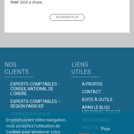
FNAF 2025 a choisi...
EN SAVOIR PLUS
NOS
LIENS
CLIENTS
UTILES
EXPERTS-COMPTABLES -
A PROPOS
CONSEIL NATIONAL DE
CONTACT
L'ORDRE
BOITE À OUTILS
EXPERTS-COMPTABLES –
RÉGION PARIS IDF
APAR LE BLOG
MENTIONS LÉGALES
COMMISSAIRES AUX
COMPTES – CIE
En poursuivant votre navigation,
RECRUTEMENT
NATIONALE
vous acceptez l’utilisation de
HAUT DE PAGE
Pour
EBRA EVENTS
Cookies pour améliorer votre