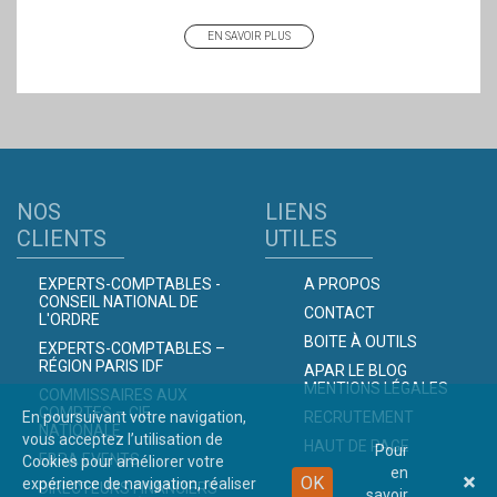
EN SAVOIR PLUS
NOS
LIENS
CLIENTS
UTILES
EXPERTS-COMPTABLES -
A PROPOS
CONSEIL NATIONAL DE
CONTACT
L'ORDRE
BOITE À OUTILS
EXPERTS-COMPTABLES –
RÉGION PARIS IDF
APAR LE BLOG
MENTIONS LÉGALES
COMMISSAIRES AUX
COMPTES – CIE
En poursuivant votre navigation,
RECRUTEMENT
NATIONALE
vous acceptez l’utilisation de
HAUT DE PAGE
Pour
EBRA EVENTS
Cookies pour améliorer votre
en
OK
expérience de navigation, réaliser
DIRECTEURS FINANCIERS
savoir