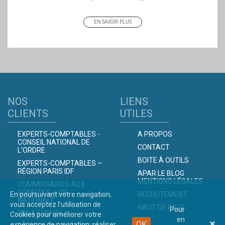
EN SAVOIR PLUS
NOS
LIENS
CLIENTS
UTILES
EXPERTS-COMPTABLES -
A PROPOS
CONSEIL NATIONAL DE
CONTACT
L'ORDRE
BOITE À OUTILS
EXPERTS-COMPTABLES –
RÉGION PARIS IDF
APAR LE BLOG
MENTIONS LÉGALES
COMMISSAIRES AUX
COMPTES – CIE
En poursuivant votre navigation,
RECRUTEMENT
NATIONALE
vous acceptez l’utilisation de
HAUT DE PAGE
Pour
EBRA EVENTS
Cookies pour améliorer votre
en
OK
expérience de navigation, réaliser