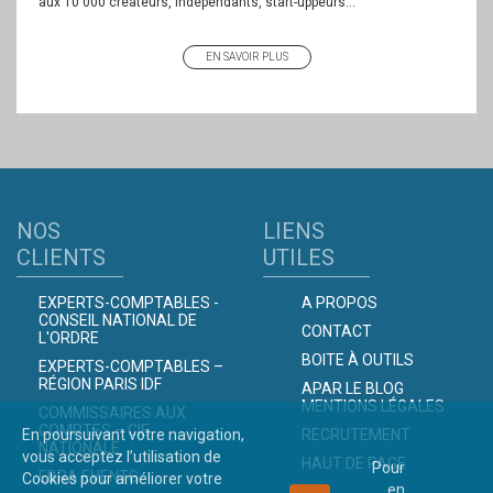
aux 10 000 créateurs, indépendants, start-uppeurs...
EN SAVOIR PLUS
NOS
LIENS
CLIENTS
UTILES
EXPERTS-COMPTABLES -
A PROPOS
CONSEIL NATIONAL DE
CONTACT
L'ORDRE
BOITE À OUTILS
EXPERTS-COMPTABLES –
RÉGION PARIS IDF
APAR LE BLOG
MENTIONS LÉGALES
COMMISSAIRES AUX
COMPTES – CIE
En poursuivant votre navigation,
RECRUTEMENT
NATIONALE
vous acceptez l’utilisation de
HAUT DE PAGE
Pour
EBRA EVENTS
Cookies pour améliorer votre
en