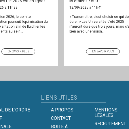
des U.E 2026 est en ligne !
Ils étaient 7 500 !
26 à 11h33
12/09/2025 à 11h41
ition 2026, le comité
« Transmettre, c’est choisir ce qui do
ation poursuit l’optimisation du
durer. » Les Universités d’été 2025
lantation afin de fluidifier les
n’auront duré que trois jours, mais c’
nts au sein...
bien avec une vision...
EN SAVOIR PLUS
EN SAVOIR PLUS
LIENS UTILES
L DE L'ORDRE
A PROPOS
MENTIONS
LÉGALES
F
CONTACT
RECRUTEMENT
ONALE
BOITE À