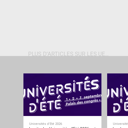
PLUS D'ARTICLES SUR LES UE...
Universités d’Eté 2026
Université