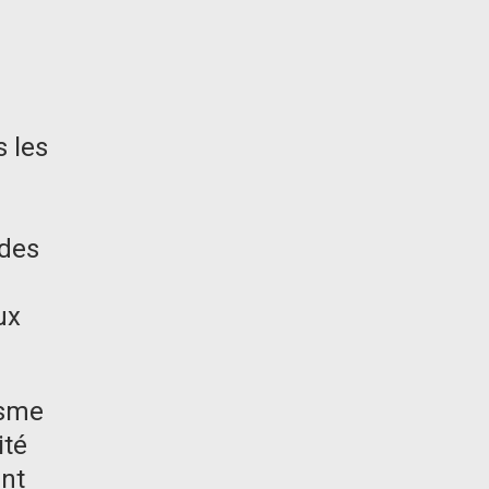
 les
 des
ux
isme
ité
ent