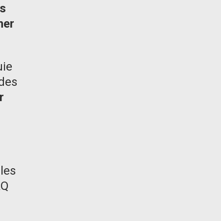
es
ner
uie
 des
r
 les
AQ