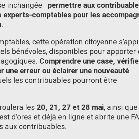
se inchangée :
permettre aux contribuabl
s experts-comptables pour les accompag
n
.
mptables, cette opération citoyenne s’app
nels bénévoles, disponibles pour apporter
édagogiques.
Comprendre une case, vérifie
per une erreur ou éclairer une nouveauté
uels les contribuables pourront être
roulera les
20, 21, 27 et 28 mai
, ainsi que
t est d’ores et déjà en ligne et abrite une F
s aux contribuables.