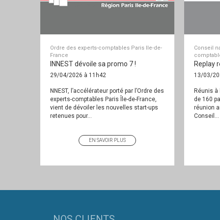
Ordre des experts-comptables Paris Ile-de-
Conseil na
France
comptabl
INNEST dévoile sa promo 7 !
Replay 
29/04/2026 à 11h42
13/03/20
NNEST, l’accélérateur porté par l’Ordre des
Réunis à 
experts-comptables Paris Île-de-France,
de 160 pa
vient de dévoiler les nouvelles start-ups
réunion a
retenues pour...
Conseil...
EN SAVOIR PLUS
NOS CLIENTS