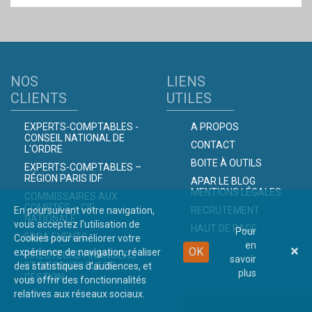
NOS
LIENS
CLIENTS
UTILES
EXPERTS-COMPTABLES -
A PROPOS
CONSEIL NATIONAL DE
CONTACT
L'ORDRE
BOITE À OUTILS
EXPERTS-COMPTABLES –
RÉGION PARIS IDF
APAR LE BLOG
MENTIONS LÉGALES
COMMISSAIRES AUX
COMPTES – CIE
En poursuivant votre navigation,
RECRUTEMENT
NATIONALE
vous acceptez l’utilisation de
HAUT DE PAGE
Pour
EBRA EVENTS
Cookies pour améliorer votre
en
OK
expérience de navigation, réaliser
DIRECTEURS FINANCIERS
savoir
des statistiques d’audiences, et
ET DE CONTRÔLE DE
plus
GESTION
vous offrir des fonctionnalités
relatives aux réseaux sociaux.