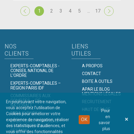
1
2
3
4
5
...
17
NOS
LIENS
CLIENTS
UTILES
EXPERTS-COMPTABLES -
A PROPOS
CONSEIL NATIONAL DE
CONTACT
L'ORDRE
BOITE À OUTILS
EXPERTS-COMPTABLES –
RÉGION PARIS IDF
APAR LE BLOG
MENTIONS LÉGALES
COMMISSAIRES AUX
COMPTES – CIE
En poursuivant votre navigation,
RECRUTEMENT
NATIONALE
vous acceptez l’utilisation de
HAUT DE PAGE
Pour
EBRA EVENTS
Cookies pour améliorer votre
en
OK
expérience de navigation, réaliser
DIRECTEURS FINANCIERS
savoir
des statistiques d’audiences, et
ET DE CONTRÔLE DE
plus
GESTION
vous offrir des fonctionnalités