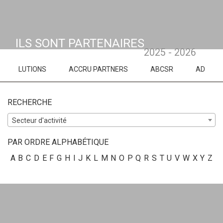
ILS SONT PARTENAIRES
2025 - 2026
ONS
ACCRU PARTNERS
ABCSR
ADN CONSEILS
RECHERCHE
Secteur d'activité
PAR ORDRE ALPHABÉTIQUE
A
B
C
D
E
F
G
H
I
J
K
L
M
N
O
P
Q
R
S
T
U
V
W
X
Y
Z