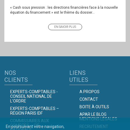
« Cash sous pression : les directions financières face à la nouvelle
équation du financement » est le thème du dossier...
EN SAVOIR PLUS
NOS
LIENS
CLIENTS
UTILES
EXPERTS-COMPTABLES -
A PROPOS
CONSEIL NATIONAL DE
CONTACT
L'ORDRE
BOITE À OUTILS
EXPERTS-COMPTABLES –
RÉGION PARIS IDF
APAR LE BLOG
MENTIONS LÉGALES
COMMISSAIRES AUX
COMPTES – CIE
En poursuivant votre navigation,
RECRUTEMENT