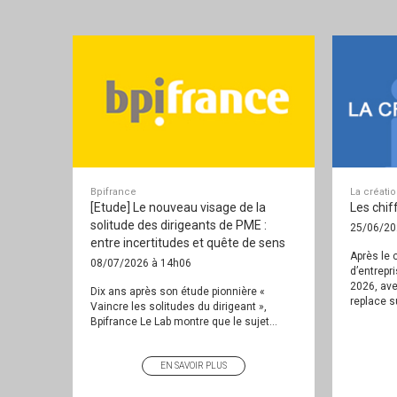
Bpifrance
La créati
[Etude] Le nouveau visage de la
Les chif
solitude des dirigeants de PME :
25/06/20
entre incertitudes et quête de sens
Après le c
08/07/2026 à 14h06
d’entrepr
2026, ave
Dix ans après son étude pionnière «
replace su
Vaincre les solitudes du dirigeant »,
Bpifrance Le Lab montre que le sujet...
EN SAVOIR PLUS