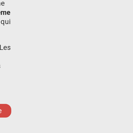
me
ême
, qui
 Les
s
e