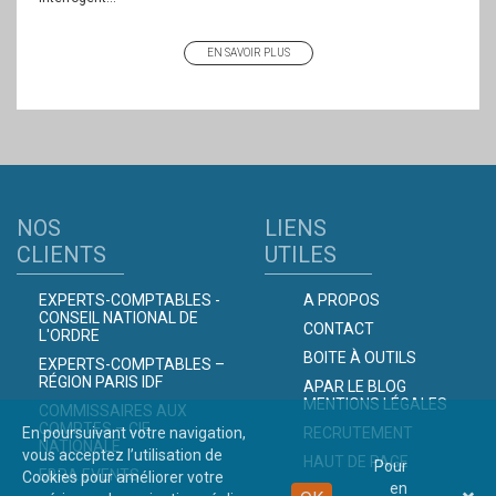
EN SAVOIR PLUS
NOS
LIENS
CLIENTS
UTILES
EXPERTS-COMPTABLES -
A PROPOS
CONSEIL NATIONAL DE
CONTACT
L'ORDRE
BOITE À OUTILS
EXPERTS-COMPTABLES –
RÉGION PARIS IDF
APAR LE BLOG
MENTIONS LÉGALES
COMMISSAIRES AUX
COMPTES – CIE
En poursuivant votre navigation,
RECRUTEMENT
NATIONALE
vous acceptez l’utilisation de
HAUT DE PAGE
Pour
EBRA EVENTS
Cookies pour améliorer votre
en