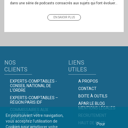
dans une série de podcasts consacrés aux sujets qui font évoluer...
EN SAVOIR PLUS
NOS
LIENS
CLIENTS
UTILES
EXPERTS-COMPTABLES -
A PROPOS
CONSEIL NATIONAL DE
CONTACT
L'ORDRE
BOITE À OUTILS
EXPERTS-COMPTABLES –
RÉGION PARIS IDF
APAR LE BLOG
MENTIONS LÉGALES
COMMISSAIRES AUX
COMPTES – CIE
En poursuivant votre navigation,
RECRUTEMENT
NATIONALE
vous acceptez l’utilisation de
HAUT DE PAGE
Pour
EBRA EVENTS
Cookies pour améliorer votre