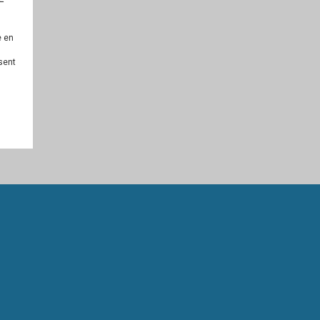
e en
sent