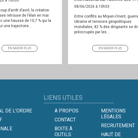
26 à 10h55
08/06/2026 à 10h33
oup d’arrêt d’avril, la création
ises retrouve de l’élan en mai
Entre conflits au Moyen-Orient, guerr
c une hausse de 10,7 % qui la
Ukraine et tensions géopolitiques
r une trajectoire...
mondiales, 82 % des dirigeants se di
préoccupés par les...
EN SAVOIR PLUS
EN SAVOIR PLUS
LIENS UTILES
L DE L'ORDRE
A PROPOS
MENTIONS
LÉGALES
F
CONTACT
RECRUTEMENT
ONALE
BOITE À
OUTILS
HAUT DE