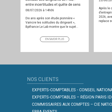
25/06/20
entre incertitudes et quête de sens
Après le c
08/07/2026 à 14h06
d’entrepr
2026, ave
Dix ans après son étude pionnière «
replace su
Vaincre les solitudes du dirigeant »,
Bpifrance Le Lab montre que le sujet...
EN SAVOIR PLUS
NOS CLIENTS
EXPERTS-COMPTABLES - CONSEIL NATIONA
EXPERTS-COMPTABLES – RÉGION PARIS ID
COMMISSAIRES AUX COMPTES – CIE NATI
EBRA EVENTS