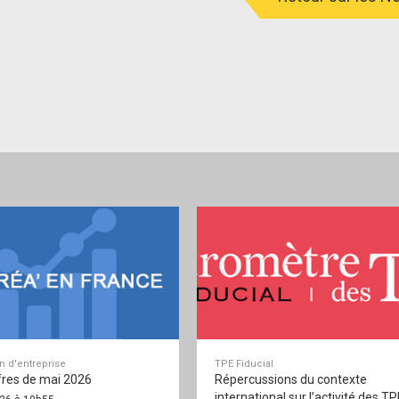
on d'entreprise
TPE Fiducial
fres de mai 2026
Répercussions du contexte
international sur l’activité des TP