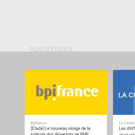
PLUS D'ÉTUDES...
Bpifrance
La créati
[Etude] Le nouveau visage de la
Les chif
solitude des dirigeants de PME :