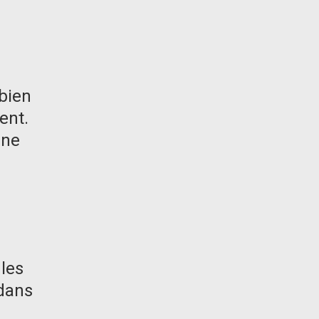
bien
ent.
une
 les
 dans