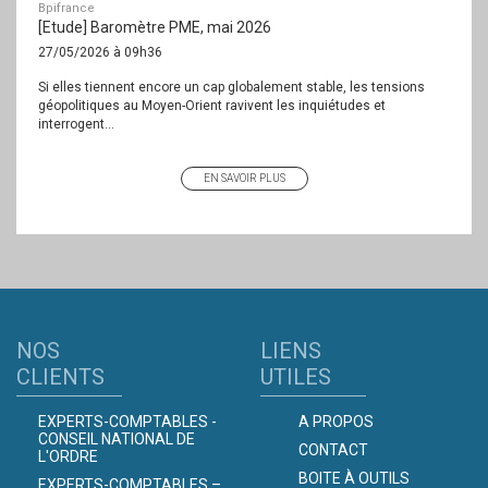
Bpifrance
[Etude] Baromètre PME, mai 2026
27/05/2026 à 09h36
Si elles tiennent encore un cap globalement stable, les tensions
géopolitiques au Moyen-Orient ravivent les inquiétudes et
interrogent...
EN SAVOIR PLUS
NOS
LIENS
CLIENTS
UTILES
EXPERTS-COMPTABLES -
A PROPOS
CONSEIL NATIONAL DE
CONTACT
L'ORDRE
BOITE À OUTILS
EXPERTS-COMPTABLES –