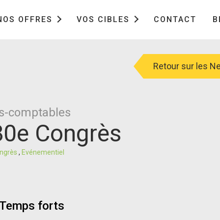
NOS OFFRES
VOS CIBLES
CONTACT
B
Retour sur les 
ts-comptables
 80e Congrès
ngrès
,
Evénementiel
Temps forts