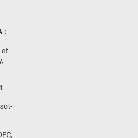
 :
 et
,
t
sot-
OEC,