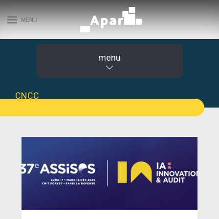
MENU
menu
CNCC