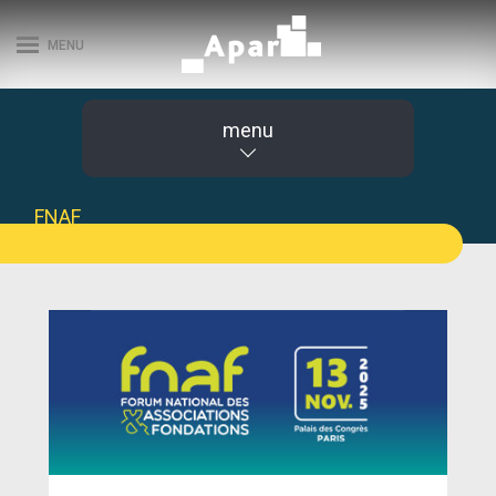
MENU
menu
FNAF